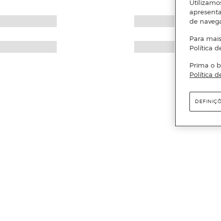
Utilizamo
apresenta
de naveg
Para mais
Política d
Prima o b
Política d
DEFINIÇ