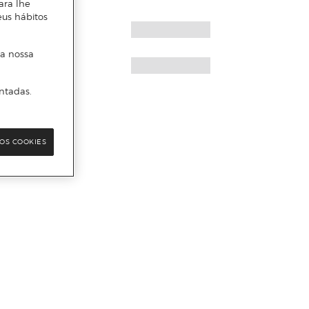
ara lhe
eus hábitos
 a nossa
ntadas.
OS COOKIES