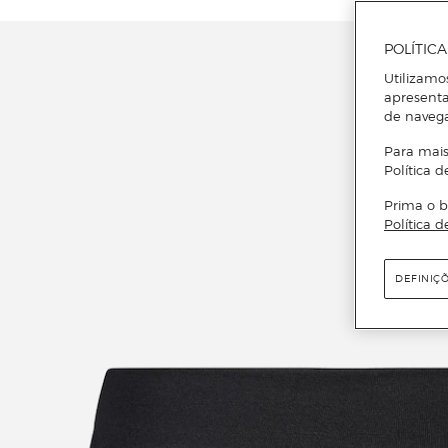
POLÍTIC
Utilizamo
apresenta
de naveg
Para mais
Política d
Prima o b
Política d
DEFINIÇ