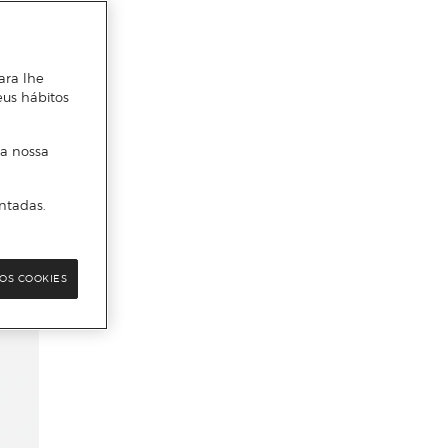
ara lhe
eus hábitos
 a nossa
ntadas.
OS COOKIES