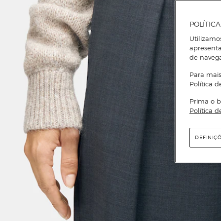
POLÍTIC
Utilizamo
apresenta
de naveg
Para mais
Política d
Prima o b
Política d
DEFINIÇ