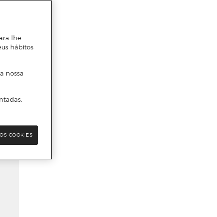
ara lhe
eus hábitos
 a nossa
ntadas.
OS COOKIES