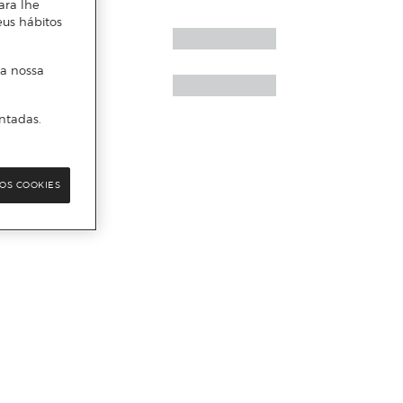
ara lhe
eus hábitos
 a nossa
ntadas.
OS COOKIES