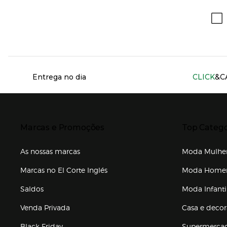
Información del sitio web y servicios
Entrega no dia
CLICK
&C
Presiona Enter para expandir
Presiona Ente
Marcas e Promoções
Top Catego
As nossas marcas
Moda Mulhe
Marcas no El Corte Inglés
Moda Hom
Saldos
Moda Infanti
Venda Privada
Casa e deco
Black Friday
Supermerca