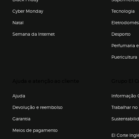
Cyber Monday
Tecnologia
Natal
Eletrodomés
Semana da Internet
Desporto
Enlaces de marcas e promoções
Perfumaria e
Puericultura
Enlaces de to
Presiona Enter para expandir
Presiona Ente
Ajuda e atenção ao cliente
Grupo El C
Enlaces de gr
Ajuda
Informação C
Devolução e reembolso
Trabalhar no 
Garantia
Sustentabili
(abre en nuev
Meios de pagamento
El Corte Ingl