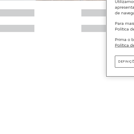
Utilizamo
apresenta
de naveg
Para mais
Política d
Prima o b
Política d
DEFINIÇ