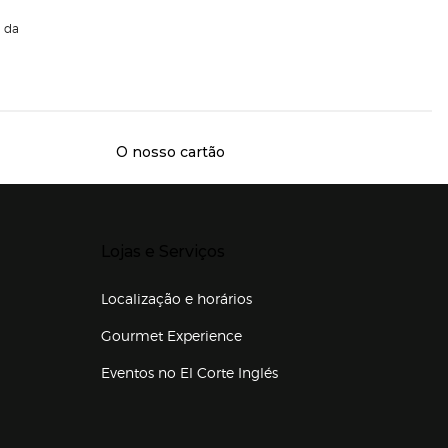
da
O nosso cartão
Presiona Enter para expandir
Lojas e Serviços
Localização e horários
Gourmet Experience
Eventos no El Corte Inglés
Enlaces de lojas e serviços