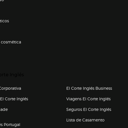
ticos
 cosmética
p categorias
r para expandir
orte Inglés
upo el corte inglés
orporativa
El Corte Inglés Business
(abre en nueva ventana)
(abre en
El Corte Inglés
Viagens El Corte Inglés
(abre en
dade
Seguros El Corte Inglés
a ventana)
Lista de Casamento
és Portugal