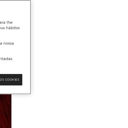
ara lhe
eus hábitos
 a nossa
ntadas.
OS COOKIES