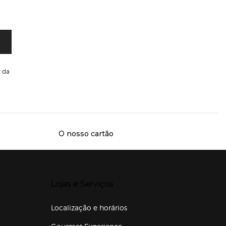
da
O nosso cartão
Presiona Enter para expandir
Lojas e Serviços
Localização e horários