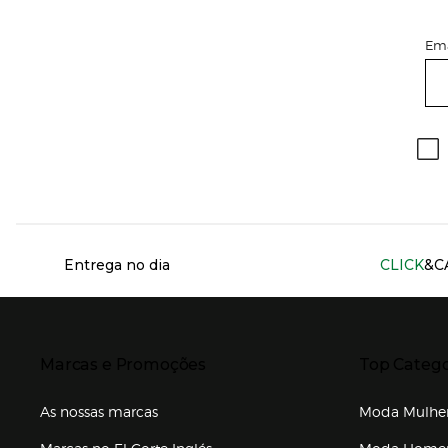
Ema
Información del sitio web y servicios
Entrega no dia
CLICK
&C
Presiona Enter para expandir
Presiona Ente
Marcas e Promoções
Top Catego
As nossas marcas
Moda Mulhe