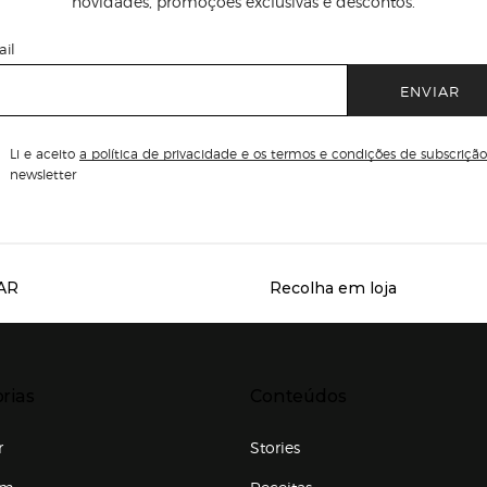
novidades, promoções exclusivas e descontos.
il
ENVIAR
Li e aceito
a política de privacidade e os termos e condições de subscrição
newsletter
AR
Recolha em loja
Servicios destacados
r para expandir
Presiona Enter para expandir
rias
Conteúdos
r
Stories