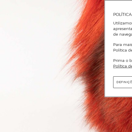
POLÍTIC
Utilizamo
apresenta
de naveg
Para mais
Política d
Prima o b
Política d
DEFINIÇ