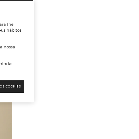
ara lhe
eus hábitos
 a nossa
ntadas.
OS COOKIES