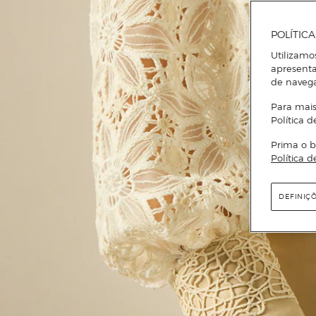
POLÍTIC
Utilizamo
apresenta
de naveg
Para mais
Política d
Prima o b
Política d
DEFINIÇ