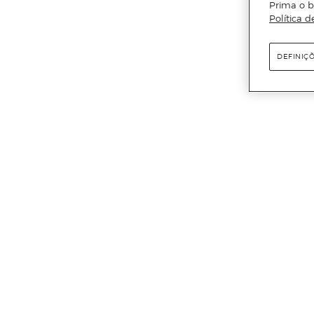
Prima o b
Política d
DEFINIÇ