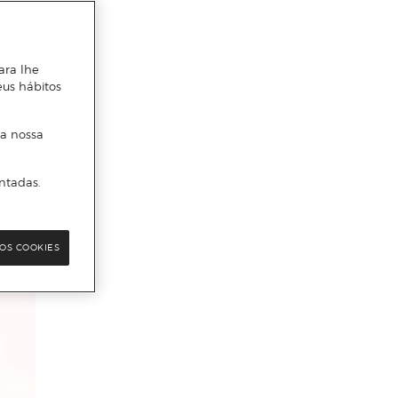
ara lhe
eus hábitos
 a nossa
ntadas.
OS COOKIES