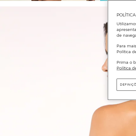
POLÍTIC
Utilizamo
apresenta
de naveg
Para mais
Política d
Prima o b
Política d
DEFINIÇ