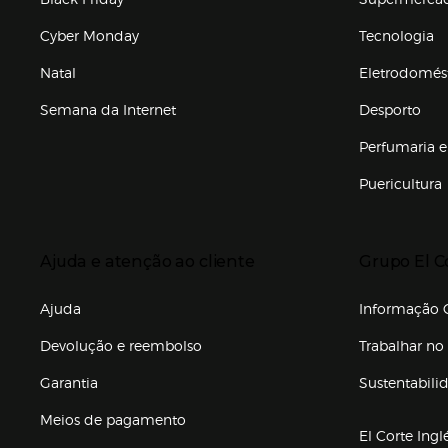
Cyber Monday
Tecnologia
Natal
Eletrodomés
Semana da Internet
Desporto
Enlaces de marcas e promoções
Perfumaria e
Puericultura
Enlaces de to
Presiona Enter para expandir
Presiona Ente
Ajuda e atenção ao cliente
Grupo El C
Enlaces de gr
Ajuda
Informação C
Devolução e reembolso
Trabalhar no 
Garantia
Sustentabili
(abre en nuev
Meios de pagamento
El Corte Ingl