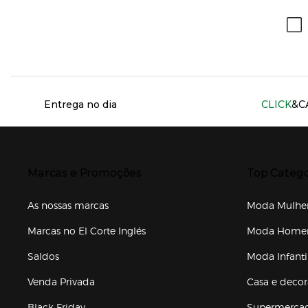
Información del sitio web y servicios
Entrega no dia
CLICK
&C
Presiona Enter para expandir
Presiona Ente
Marcas e Promoções
Top Catego
As nossas marcas
Moda Mulhe
Marcas no El Corte Inglés
Moda Hom
Saldos
Moda Infanti
Venda Privada
Casa e deco
Black Friday
Supermerca