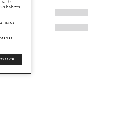
ara lhe
eus hábitos
 a nossa
ntadas.
OS COOKIES