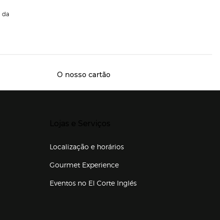
da
O nosso cartão
Presiona Enter para expandir
Lojas e Serviços
Localização e horários
Gourmet Experience
Eventos no El Corte Inglés
Enlaces de lojas e serviços