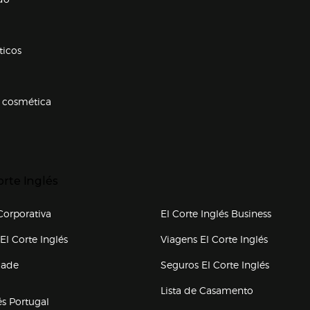
ticos
 cosmética
p categorias
r para expandir
orte Inglés
upo el corte inglés
orporativa
El Corte Inglés Business
(abre en nueva ventana)
(abre en
El Corte Inglés
Viagens El Corte Inglés
(abre en
dade
Seguros El Corte Inglés
a ventana)
Lista de Casamento
és Portugal