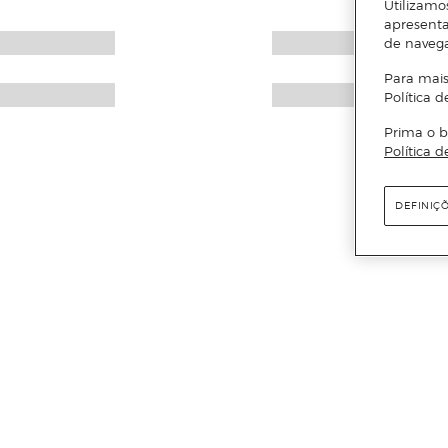
Utilizamo
apresenta
de naveg
Para mais
Política d
Prima o b
Política d
DEFINIÇ