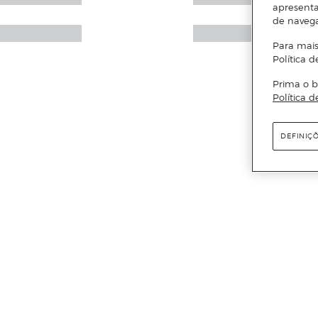
apresenta
de naveg
Para mais
Política d
Prima o b
Política d
DEFINIÇ