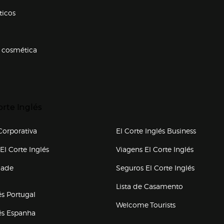
ticos
 cosmética
p categorias
r para expandir
orte Inglés
upo el corte inglés
orporativa
El Corte Inglés Business
(abre en nueva ventana)
(abre en
El Corte Inglés
Viagens El Corte Inglés
(abre en
dade
Seguros El Corte Inglés
a ventana)
Lista de Casamento
és Portugal
Welcome Tourists
(abre en nueva ventana)
lés Espanha