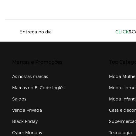
Información del sitio web y servicios
Entrega no dia
CLICK
&C
Presiona Enter para expandir
Presiona Ente
Marcas e Promoções
Top Catego
As nossas marcas
Moda Mulhe
Marcas no El Corte Inglés
Moda Hom
Saldos
Moda Infanti
Venda Privada
Casa e deco
Black Friday
Supermerca
Cyber Monday
Tecnologia