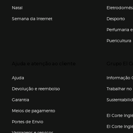
Natal
Eletrodomés
Semana da Internet
Desporto
Enlaces de marcas e promoções
Perfumaria e
Puericultura
Enlaces de to
Presiona Enter para expandir
Presiona Ente
Ajuda e atenção ao cliente
Grupo El C
Enlaces de gr
Ajuda
Informação C
Devolução e reembolso
Trabalhar no 
Garantia
Sustentabili
(abre en nuev
Meios de pagamento
El Corte Ingl
Portes de Envio
El Corte Ing
Vantagens e serviços