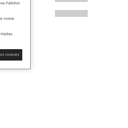
eus hábitos
 a nossa
ntadas.
OS COOKIES