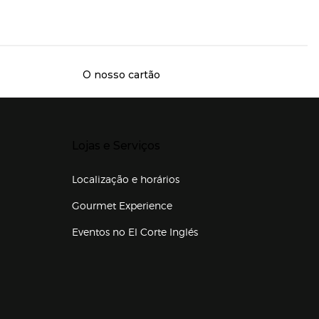
O nosso cartão
Presiona Enter para expandir
Lojas e Serviços
Localização e horários
Gourmet Experience
Eventos no El Corte Inglés
Enlaces de lojas e serviços