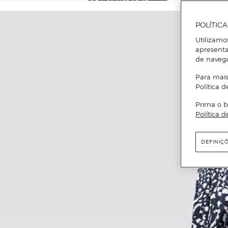
POLÍTIC
Utilizamo
apresenta
de naveg
Para mais
Política d
Prima o b
Política d
DEFINIÇ