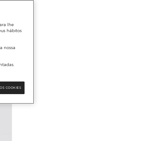
ara lhe
eus hábitos
 a nossa
ntadas.
OS COOKIES