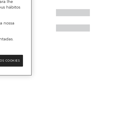
ara lhe
eus hábitos
 a nossa
ntadas.
OS COOKIES