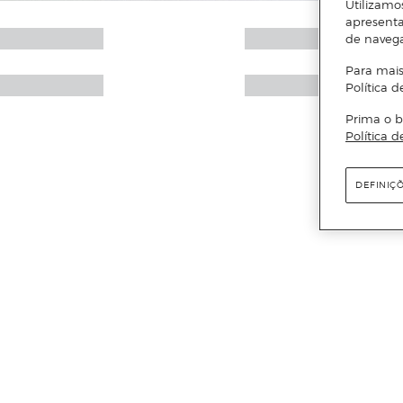
Utilizamo
apresenta
de naveg
Para mais
Política d
Prima o b
Política d
DEFINIÇ