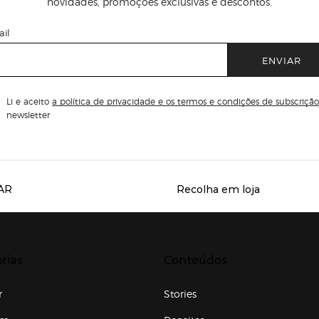
novidades, promoções exclusivas e descontos.
il
ENVIAR
Li e aceito
a política de privacidade e os termos e condições de subscrição
newsletter
AR
Recolha em loja
Servicios destacados
r para expandir
Presiona Enter para expandir
rias
Conteúdos
r
Stories