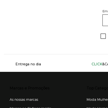
Ema
Información del sitio web y servicios
Entrega no dia
CLICK
&C
Presiona Enter para expandir
Presiona Ente
Marcas e Promoções
Top Catego
As nossas marcas
Moda Mulhe