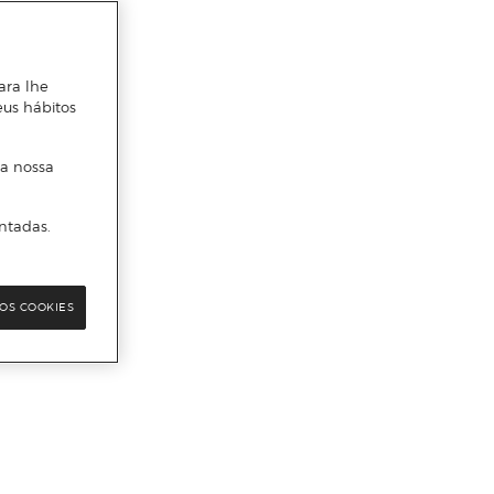
ara lhe
eus hábitos
 a nossa
ntadas.
OS COOKIES