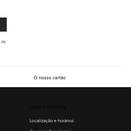
da
O nosso cartão
Presiona Enter para expandir
Lojas e Serviços
Localização e horários