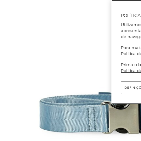
POLÍTIC
Utilizamo
apresenta
de naveg
Para mais
Política d
Prima o b
Política d
DEFINIÇ