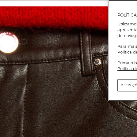
POLÍTIC
Utilizamo
apresenta
de naveg
Para mais
Política d
Prima o b
Política d
DEFINIÇ