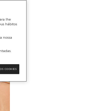
ara lhe
eus hábitos
 a nossa
ntadas.
OS COOKIES