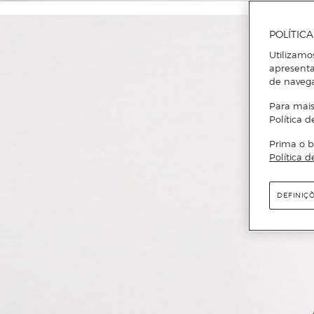
POLÍTIC
Utilizamo
apresenta
de naveg
Para mais
Política d
Prima o b
Política d
DEFINIÇ