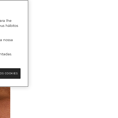
ara lhe
eus hábitos
 a nossa
ntadas.
OS COOKIES