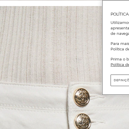
POLÍTIC
Utilizamo
apresenta
de naveg
Para mais
Política d
Prima o b
Política d
DEFINIÇ