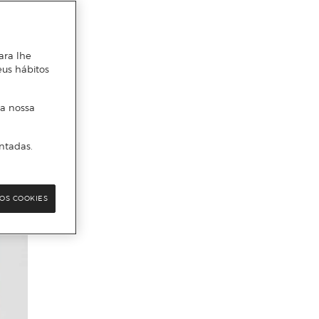
ara lhe
eus hábitos
 a nossa
ntadas.
OS COOKIES