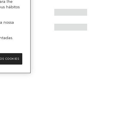
ara lhe
eus hábitos
 a nossa
ntadas.
OS COOKIES