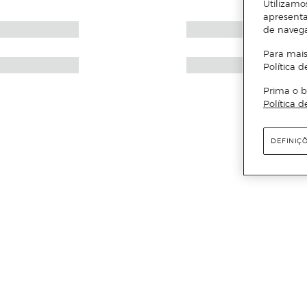
Utilizamo
apresenta
de naveg
Para mais
Política d
Prima o b
Política d
DEFINIÇ