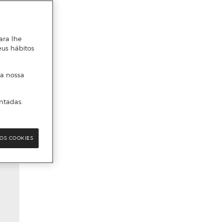
ara lhe
eus hábitos
 a nossa
ntadas.
OS COOKIES