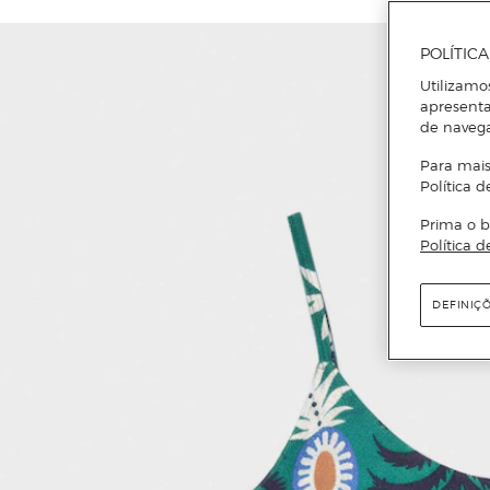
POLÍTIC
Utilizamo
apresenta
de naveg
Para mais
Política d
Prima o b
Política d
DEFINIÇ