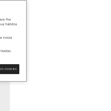
ara lhe
eus hábitos
 a nossa
ntadas.
OS COOKIES