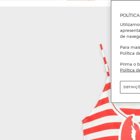
POLÍTIC
Utilizamo
apresenta
de naveg
Para mais
Política d
Prima o b
Política d
DEFINIÇ