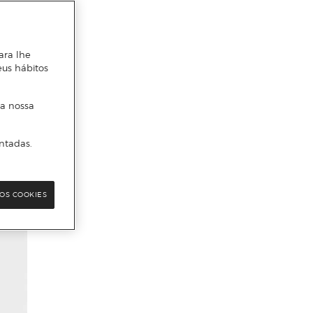
ara lhe
eus hábitos
 a nossa
ntadas.
OS COOKIES