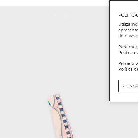
POLÍTIC
Utilizamo
apresenta
de naveg
Para mais
Política d
Prima o b
Política d
DEFINIÇ