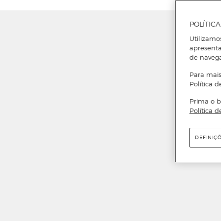
POLÍTIC
Utilizamo
apresenta
de naveg
Para mais
Política d
Prima o b
Política d
DEFINIÇ