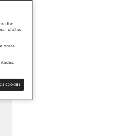
ara lhe
eus hábitos
 a nossa
ntadas.
OS COOKIES