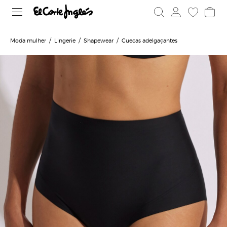
Moda mulher
Lingerie
Shapewear
Cuecas adelgaçantes