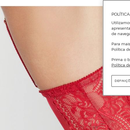
POLÍTIC
Utilizamo
apresenta
de naveg
Para mais
Política d
Prima o b
Política d
DEFINIÇ