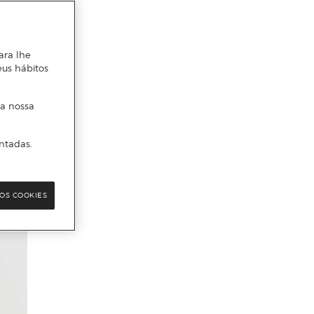
ara lhe
eus hábitos
 a nossa
ntadas.
OS COOKIES