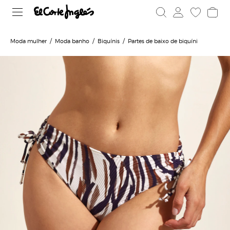
Moda mulher
Moda banho
Biquínis
Partes de baixo de biquíni