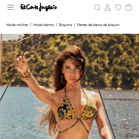
Moda mulher
Moda banho
Biquínis
Partes de baixo de biquíni