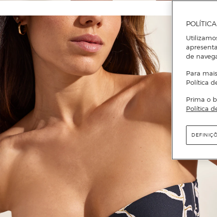
POLÍTIC
Utilizamo
apresenta
de naveg
Para mais
Política d
Prima o b
Política d
DEFINIÇ