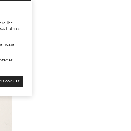
ara lhe
eus hábitos
 a nossa
ntadas.
OS COOKIES