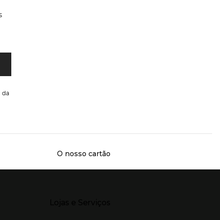
s
da
O nosso cartão
Presiona Enter para expandir
Lojas e Serviços