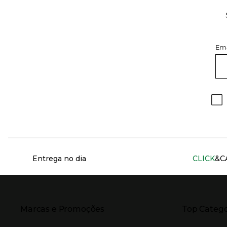
Ema
Información del sitio web y servicios
Entrega no dia
CLICK
&C
Presiona Enter para expandir
Presiona Ente
Marcas e Promoções
Top Catego