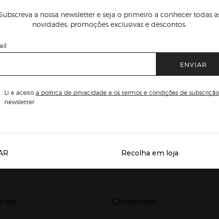
Subscreva a nossa newsletter e seja o primeiro a conhecer todas a
novidades, promoções exclusivas e descontos.
il
ENVIAR
Li e aceito
a política de privacidade e os termos e condições de subscrição
newsletter
AR
Recolha em loja
Servicios destacados
r para expandir
Presiona Enter para expandir
rias
Conteúdos