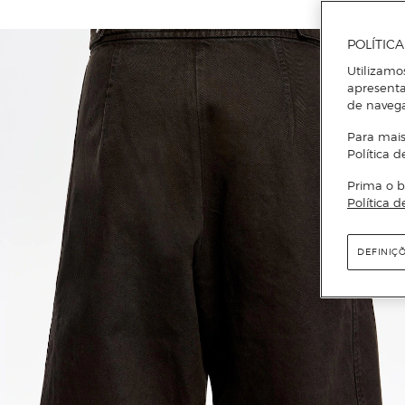
POLÍTIC
Utilizamo
apresenta
de naveg
Para mais
Política d
Prima o b
Política d
DEFINIÇ