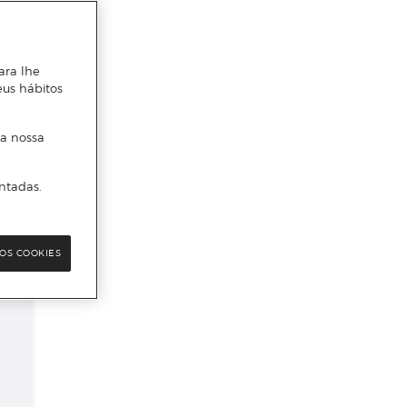
ara lhe
eus hábitos
 a nossa
ntadas.
OS COOKIES