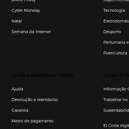
Cyber Monday
Tecnologia
Natal
Eletrodomés
Semana da Internet
Desporto
Enlaces de marcas e promoções
Perfumaria e
Puericultura
Enlaces de to
Presiona Enter para expandir
Presiona Ente
Ajuda e atenção ao cliente
Grupo El C
Enlaces de gr
Ajuda
Informação C
Devolução e reembolso
Trabalhar no 
Garantia
Sustentabili
(abre en nuev
Meios de pagamento
El Corte Ingl