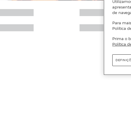
Utilizamo
apresenta
de naveg
Para mais
Política d
Prima o b
Política d
DEFINIÇ