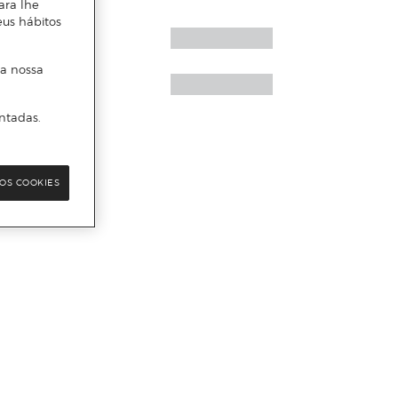
ara lhe
eus hábitos
 a nossa
ntadas.
OS COOKIES