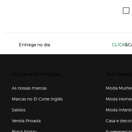
Información del sitio web y servicios
Entrega no dia
CLICK
&C
Presiona Enter para expandir
Presiona Ente
Marcas e Promoções
Top Catego
As nossas marcas
Moda Mulhe
Marcas no El Corte Inglés
Moda Hom
Saldos
Moda Infanti
Venda Privada
Casa e deco
Black Friday
Supermerca