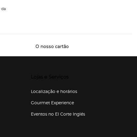
da
O nosso cartão
Presiona Enter para expandir
Lojas e Serviços
Localização e horários
Gourmet Experience
Eventos no El Corte Inglés
Enlaces de lojas e serviços