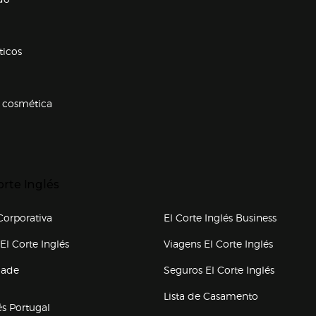
ticos
 cosmética
p categorias
r para expandir
orte Inglés
upo el corte inglés
orporativa
El Corte Inglés Business
(abre en nueva ventana)
(abre en
El Corte Inglés
Viagens El Corte Inglés
(abre en
dade
Seguros El Corte Inglés
a ventana)
Lista de Casamento
és Portugal