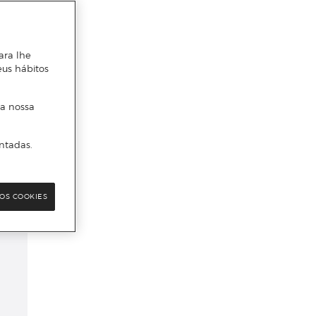
ara lhe
eus hábitos
 a nossa
ntadas.
OS COOKIES