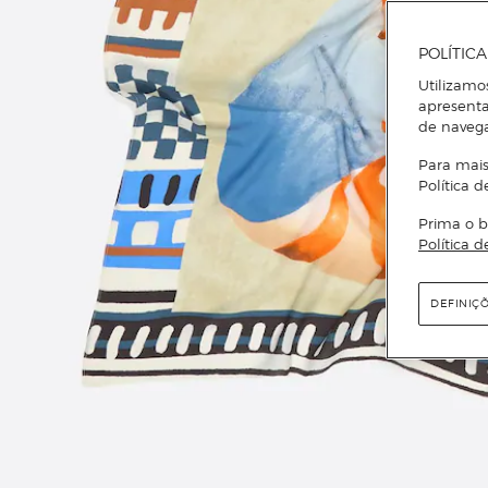
POLÍTIC
Utilizamo
apresenta
de naveg
Para mais
Política d
Prima o b
Política d
DEFINIÇ