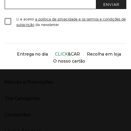
ENVIAR
Li e aceito
a política de privacidade e os termos e condições de
subscrição
da newsletter
Información del sitio web y servicios
Servicios destacados
Entrega no dia
CLICK
&CAR
Recolha em loja
O nosso cartão
Marcas e Promoções
Presiona Enter para expandir
As nossas marcas
Top Categorias
Marcas no El Corte Inglés
Saldos
Presiona Enter para expandir
Moda Mulher
Venda Privada
Conteúdos
Moda Homem
Black Friday
Moda Infantil
Cyber Monday
Presiona Enter para expandir
Stories
Casa e decoração
Natal