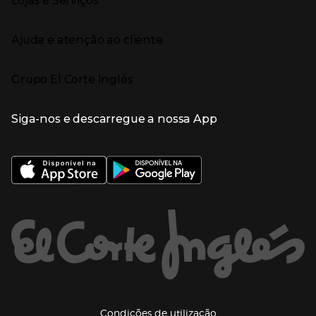
Lojas e Serviços
Receitas
Supermercado
Semana da Internet
Âmbito Cultural
Tecnologia
Presiona Enter para expandir
Localização e horários
Catálogos
Eletrodomésticos
Enlaces de marcas e promoções
Ajuda e atenção ao cliente
Gourmet Experience
Desporto
Eventos no El Corte Inglés
Enlaces de conteúdos
Presiona Enter para expandir
Perfumaria e cosmética
Ajuda
Grupo El Corte Inglés
Puericultura
Devolução e reembolso
Enlaces de lojas e serviços
Garantia
Presiona Enter para expandir
Enlaces de grupo el corte inglés
Informação Corporativa
Enlaces de top categorias
Meios de pagamento
Siga-nos e descarregue a nossa App
(abre en nueva ventana)
Trabalhar no El Corte Inglés
Portes de Envio
Sustentabilidade
Vantagens e serviços
(abre en nueva ventana)
El Corte Inglés Portugal
Estado do pedido
(abre en nueva ventana)
El Corte Inglés Espanha
Livro de Reclamações Online
Supermercado
Condições de venda
(abre en nueva ven
Informação sobre intermediação de crédito
El Corte Inglés Business
Marca El Corte Inglés
(abre en nueva ventana)
Viagens El Corte Inglés
Enlaces de ajuda e atenção ao cliente
(abre en nueva ventana)
Seguros El Corte Inglés
Lista de Casamento
Welcome Tourists
Información legal y copyright
(abre en nueva venta
Condições de utilização