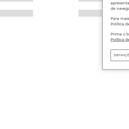
apresenta
de naveg
Para mais
Política d
Prima o b
Política d
DEFINIÇ