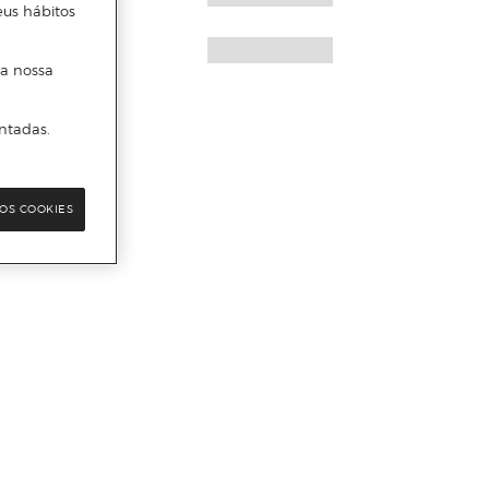
eus hábitos
 a nossa
ntadas.
OS COOKIES