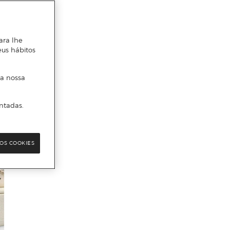
ara lhe
eus hábitos
 a nossa
ntadas.
OS COOKIES