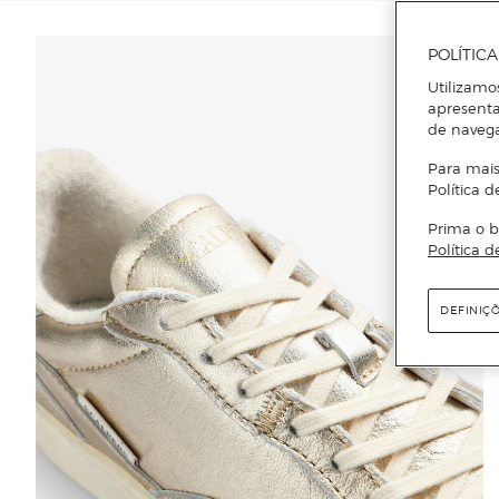
POLÍTIC
Utilizamo
apresenta
de naveg
Para mais
Política d
Prima o b
Política d
DEFINIÇ