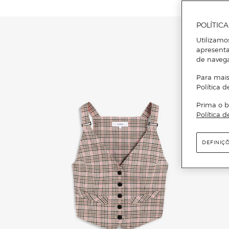
POLÍTIC
Utilizamo
apresenta
de naveg
Para mais
Política d
Prima o b
Política d
DEFINIÇ