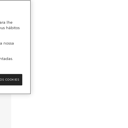
ara lhe
eus hábitos
 a nossa
ntadas.
OS COOKIES