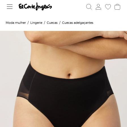
Moda mulher
Lingerie
Cuecas
Cuecas adelgaçantes