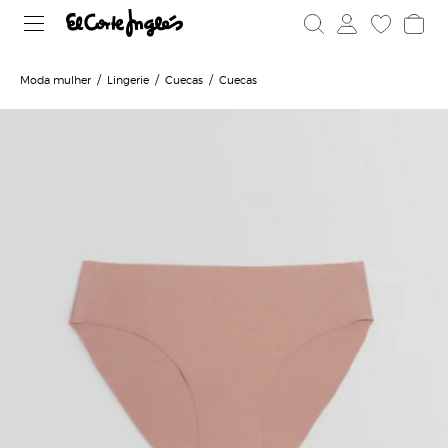
Moda mulher
Lingerie
Cuecas
Cuecas