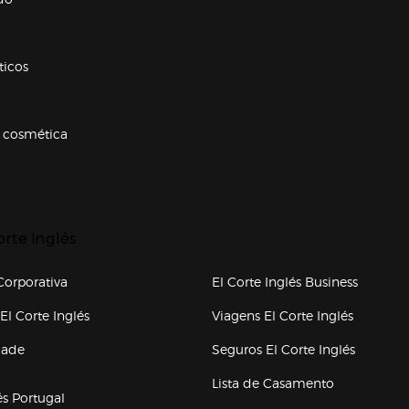
ticos
 cosmética
p categorias
r para expandir
orte Inglés
upo el corte inglés
orporativa
El Corte Inglés Business
(abre en nueva ventana)
(abre en
El Corte Inglés
Viagens El Corte Inglés
(abre en
dade
Seguros El Corte Inglés
a ventana)
Lista de Casamento
és Portugal