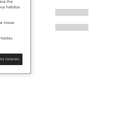
ara lhe
eus hábitos
 a nossa
ntadas.
OS COOKIES