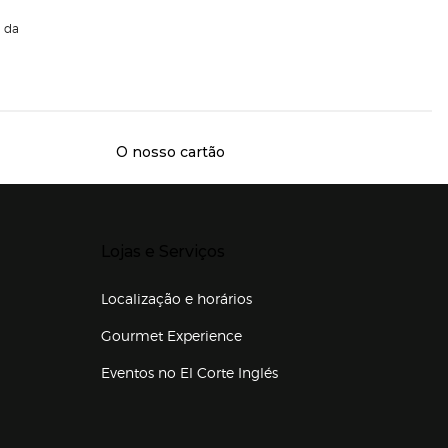
da
O nosso cartão
Presiona Enter para expandir
Lojas e Serviços
Localização e horários
Gourmet Experience
Eventos no El Corte Inglés
Enlaces de lojas e serviços