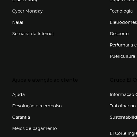
Cyber Monday
Tecnologia
Natal
Eletrodomés
Semana da Internet
Desporto
Enlaces de marcas e promoções
Perfumaria e
Puericultura
Enlaces de to
Presiona Enter para expandir
Presiona Ente
Ajuda e atenção ao cliente
Grupo El C
Enlaces de gr
Ajuda
Informação C
Devolução e reembolso
Trabalhar no 
Garantia
Sustentabili
(abre en nuev
Meios de pagamento
El Corte Ingl