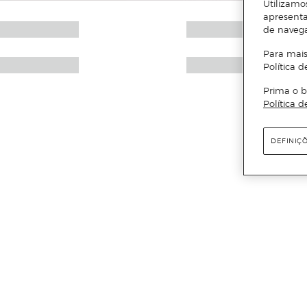
Utilizamo
apresenta
de naveg
Para mais
Política d
Prima o b
Política d
DEFINIÇ