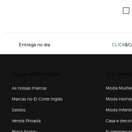
Información del sitio web y servicios
Entrega no dia
CLICK
&C
Presiona Enter para expandir
Presiona Ente
Marcas e Promoções
Top Catego
As nossas marcas
Moda Mulhe
Marcas no El Corte Inglés
Moda Hom
Saldos
Moda Infanti
Venda Privada
Casa e deco
Black Friday
Supermerca