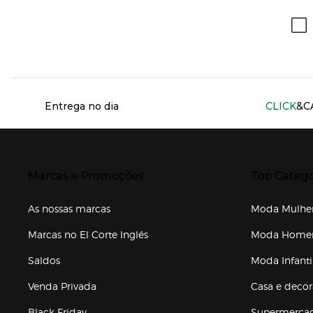
Información del sitio web y servicios
Entrega no dia
CLICK
&C
Presiona Enter para expandir
Presiona Ente
Marcas e Promoções
Top Catego
As nossas marcas
Moda Mulhe
Marcas no El Corte Inglés
Moda Hom
Saldos
Moda Infanti
Venda Privada
Casa e deco
Black Friday
Supermerca