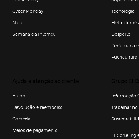
Cyber Monday
Tecnologia
Natal
Eletrodomés
Semana da Internet
Desporto
Enlaces de marcas e promoções
Perfumaria e
Puericultura
Enlaces de to
Presiona Enter para expandir
Presiona Ente
Ajuda e atenção ao cliente
Grupo El C
Enlaces de gr
Ajuda
Informação C
Devolução e reembolso
Trabalhar no 
Garantia
Sustentabili
(abre en nuev
Meios de pagamento
El Corte Ingl