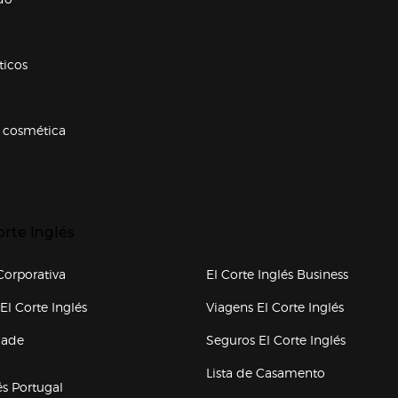
ticos
 cosmética
p categorias
r para expandir
orte Inglés
upo el corte inglés
orporativa
El Corte Inglés Business
(abre en nueva ventana)
(abre en
El Corte Inglés
Viagens El Corte Inglés
(abre en
dade
Seguros El Corte Inglés
a ventana)
Lista de Casamento
és Portugal