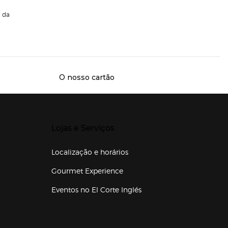
da
O nosso cartão
Presiona Enter para expandir
Lojas e Serviços
Localização e horários
Gourmet Experience
Eventos no El Corte Inglés
Enlaces de lojas e serviços