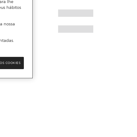
ara lhe
eus hábitos
 a nossa
ntadas.
OS COOKIES