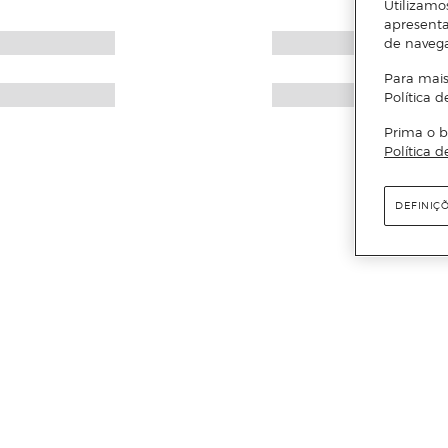
Utilizamo
apresenta
de naveg
Para mais
Política d
Prima o b
Política d
DEFINIÇ