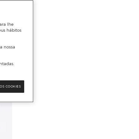
ara lhe
eus hábitos
 a nossa
ntadas.
OS COOKIES