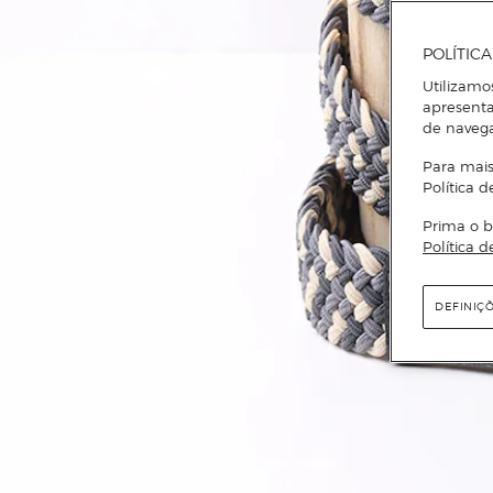
POLÍTIC
Utilizamo
apresenta
de naveg
Para mais
Política d
Prima o b
Política d
DEFINIÇ