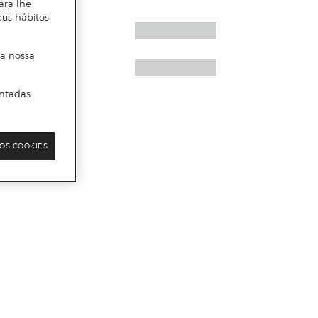
ara lhe
eus hábitos
 a nossa
ntadas.
OS COOKIES