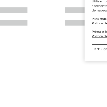
Utilizamo
apresenta
de naveg
Para mais
Política d
Prima o b
Política d
DEFINIÇ