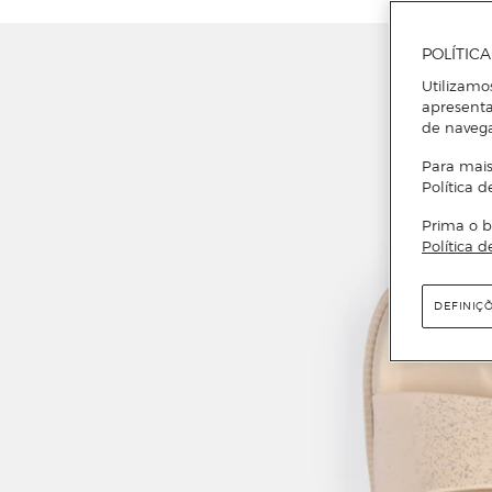
POLÍTIC
Utilizamo
apresenta
de naveg
Para mais
Política d
Prima o b
Política d
DEFINIÇ