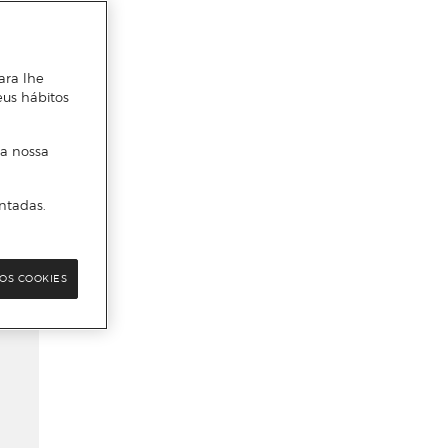
ara lhe
eus hábitos
 a nossa
ntadas.
OS COOKIES