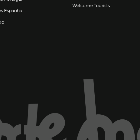
Welcome Tourists
(abre en nueva ventana)
lés Espanha
do
ventana)
Marca El Corte Inglés