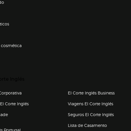
do
ticos
 cosmética
p categorias
r para expandir
orte Inglés
upo el corte inglés
orporativa
El Corte Inglés Business
(abre en nueva ventana)
(abre en
El Corte Inglés
Viagens El Corte Inglés
(abre en
dade
Seguros El Corte Inglés
a ventana)
Lista de Casamento
és Portugal