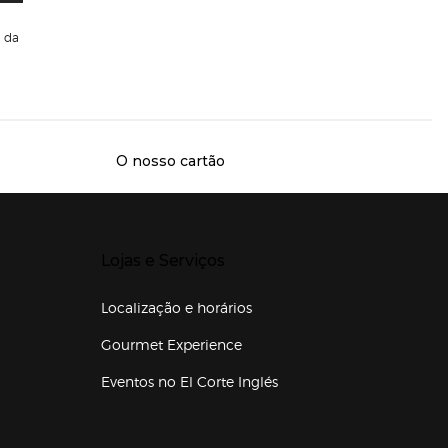
da
O nosso cartão
Presiona Enter para expandir
Lojas e Serviços
Localização e horários
Gourmet Experience
Eventos no El Corte Inglés
Enlaces de lojas e serviços