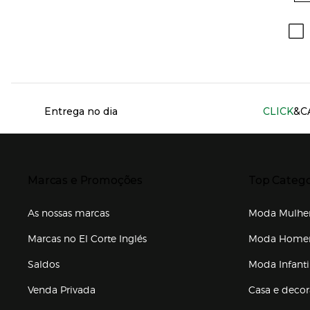
Información del sitio web y servicios
Entrega no dia
CLICK
&C
Presiona Enter para expandir
Presiona Ente
Marcas e Promoções
Top Catego
As nossas marcas
Moda Mulhe
Marcas no El Corte Inglés
Moda Hom
Saldos
Moda Infanti
Venda Privada
Casa e deco