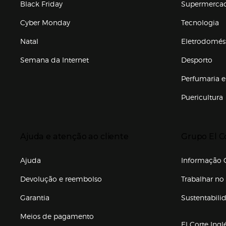
Black Friday
Supermerca
Cyber Monday
Tecnologia
Natal
Eletrodomés
Semana da Internet
Desporto
Enlaces de marcas e promoções
Perfumaria e
Puericultura
Enlaces de to
Presiona Enter para expandir
Presiona Ente
Ajuda e atenção ao cliente
Grupo El C
Enlaces de gr
Ajuda
Informação C
Devolução e reembolso
Trabalhar no 
Garantia
Sustentabili
(abre en nuev
Meios de pagamento
El Corte Ingl