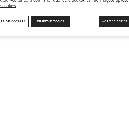
otão Aceitar para confirmar que leu e aceitou as informações aprese
e cookies
ÕES DE COOKIES
REJEITAR TODOS
ACEITAR TODOS 