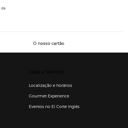
da
O nosso cartão
Presiona Enter para expandir
Lojas e Serviços
Localização e horários
Gourmet Experience
Eventos no El Corte Inglés
Enlaces de lojas e serviços