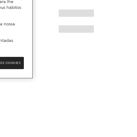
ara lhe
eus hábitos
 a nossa
ntadas.
OS COOKIES