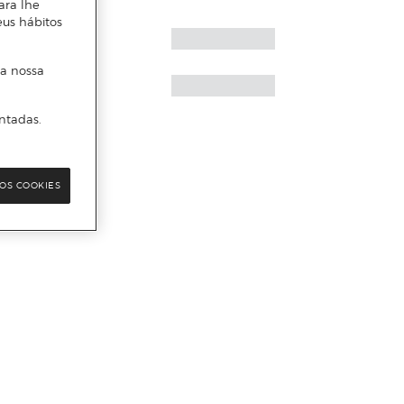
ara lhe
eus hábitos
 a nossa
ntadas.
OS COOKIES