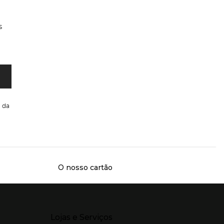
s
da
O nosso cartão
Presiona Enter para expandir
Lojas e Serviços