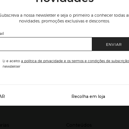
Subscreva a nossa newsletter e seja o primeiro a conhecer todas a
novidades, promoções exclusivas e descontos.
il
ENVIAR
Li e aceito
a política de privacidade e os termos e condições de subscrição
newsletter
AR
Recolha em loja
Servicios destacados
r para expandir
Presiona Enter para expandir
rias
Conteúdos