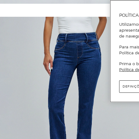
POLÍTIC
Utilizamo
apresenta
de naveg
Para mais
Política d
Prima o b
Política d
DEFINIÇ