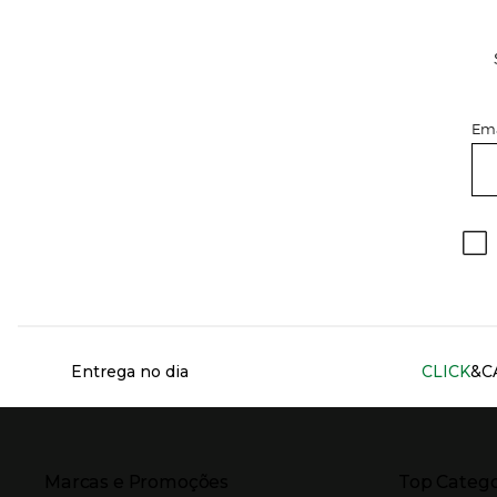
Ema
Información del sitio web y servicios
Entrega no dia
CLICK
&C
Presiona Enter para expandir
Presiona Ente
Marcas e Promoções
Top Catego