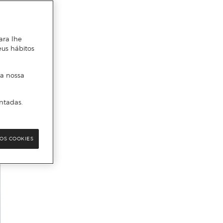
ara lhe
eus hábitos
 a nossa
ntadas.
OS COOKIES