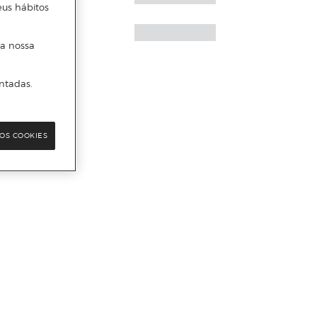
eus hábitos
 a nossa
ntadas.
OS COOKIES