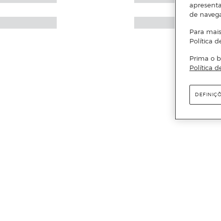
apresenta
de naveg
Para mais
Política d
Prima o b
Política d
DEFINIÇ