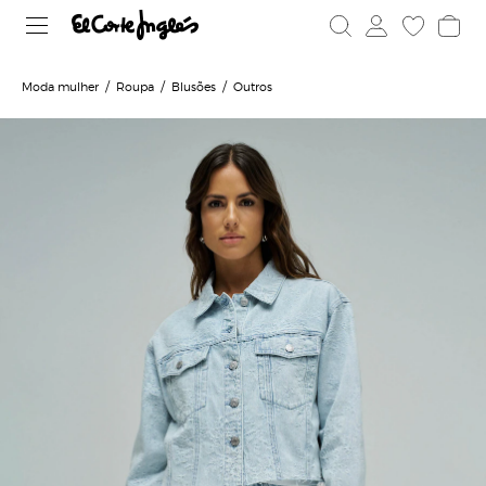
Moda mulher
Roupa
Blusões
Outros