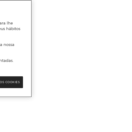
ara lhe
eus hábitos
 a nossa
ntadas.
OS COOKIES