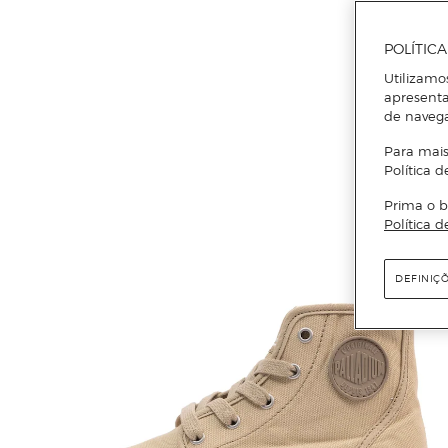
POLÍTIC
Utilizamo
apresenta
de naveg
Para mais
Política d
Prima o b
Política d
DEFINIÇ