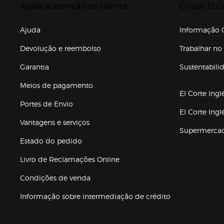
Ajuda e atenção ao cliente
Grupo El C
Enlaces de gr
Ajuda
Informação C
Devolução e reembolso
Trabalhar no 
Garantia
Sustentabili
(abre en nuev
Meios de pagamento
El Corte Ingl
Portes de Envio
El Corte Ing
Vantagens e serviços
Supermerca
Estado do pedido
Livro de Reclamações Online
Condições de venda
(abre en nueva 
Informação sobre intermediação de crédito
Enlaces de ajuda e atenção ao cliente