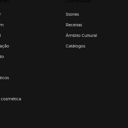
rias
Conteúdos
r
Stories
em
Receitas
l
Âmbito Cultural
ração
Catálogos
Enlaces de conteúdos
do
ticos
 cosmética
p categorias
r para expandir