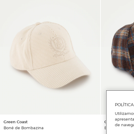
POLÍTIC
Utilizamo
apresenta
Green Coast
Green Coast
de naveg
Boné de Bombazina
Boné Inicial