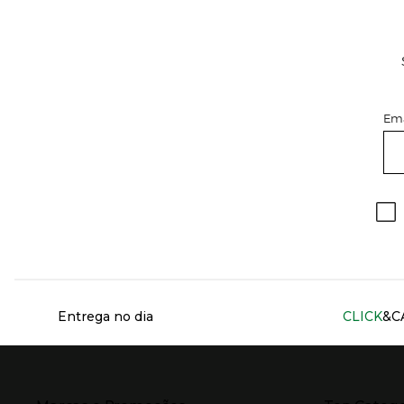
Ema
Información del sitio web y servicios
Entrega no dia
CLICK
&C
Presiona Enter para expandir
Presiona Ente