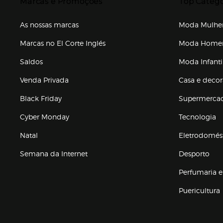
Marcas e Promoções
Top Catego
As nossas marcas
Moda Mulhe
Marcas no El Corte Inglés
Moda Hom
Saldos
Moda Infanti
Venda Privada
Casa e deco
Black Friday
Supermerca
Cyber Monday
Tecnologia
Natal
Eletrodomés
Semana da Internet
Desporto
Enlaces de marcas e promoções
Perfumaria e
Puericultura
Enlaces de to
Presiona Enter para expandir
Presiona Ente