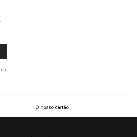
s
da
O nosso cartão
Presiona Enter para expandir