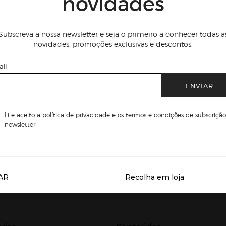
novidades
Subscreva a nossa newsletter e seja o primeiro a conhecer todas a
novidades, promoções exclusivas e descontos.
il
ENVIAR
Li e aceito
a política de privacidade e os termos e condições de subscrição
newsletter
AR
Recolha em loja
Servicios destacados
r para expandir
Presiona Enter para expandir