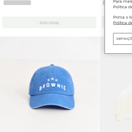
Para mais
Política d
Prima o b
Adicionar
Política d
DEFINIÇ