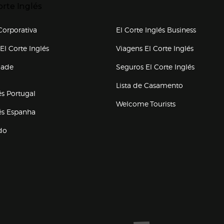
orte Inglés
upo el corte inglés
orporativa
El Corte Inglés Business
(abre en nueva ventana)
(abre en
El Corte Inglés
Viagens El Corte Inglés
(abre en
dade
Seguros El Corte Inglés
a ventana)
Lista de Casamento
és Portugal
Welcome Tourists
(abre en nueva ventana)
lés Espanha
do
ventana)