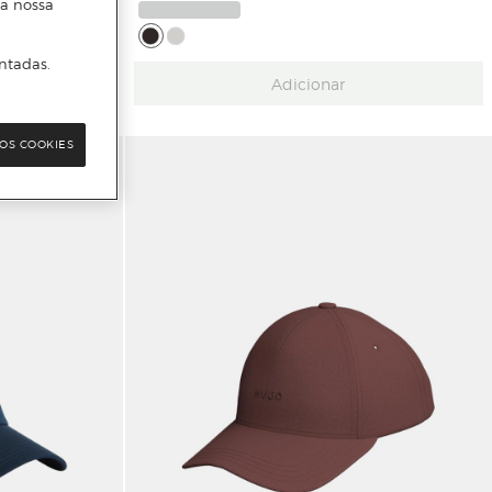
 a nossa
ntadas.
Adicionar
OS COOKIES