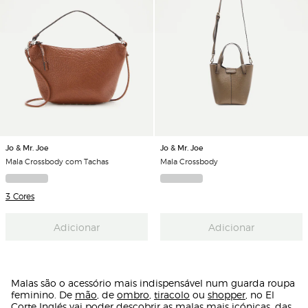
Jo & Mr. Joe
Jo & Mr. Joe
Mala Crossbody com Tachas
Mala Crossbody
3 Cores
Adicionar
Adicionar
Malas são o acessório mais indispensável num guarda roupa
feminino. De
mão
, de
ombro
,
tiracolo
ou
shopper
, no El
Corte Inglés vai poder descobrir as malas mais icónicas, das