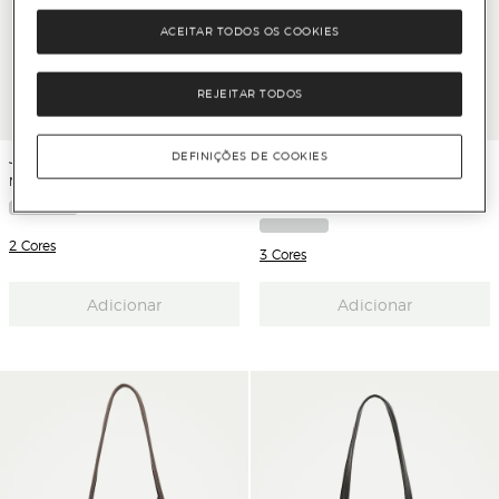
ACEITAR TODOS OS COOKIES
REJEITAR TODOS
DEFINIÇÕES DE COOKIES
Jo & Mr. Joe
Jo & Mr. Joe
Mala Tophandle em Pele
Mala Crossbody com Pespontos e
Pedraria
2 Cores
3 Cores
Adicionar
Adicionar