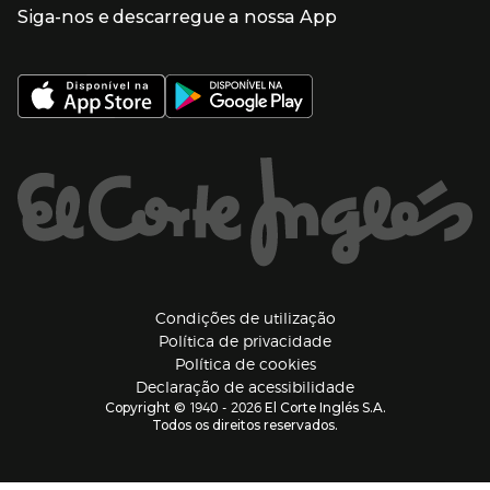
Meios de pagamento
Siga-nos e descarregue a nossa App
(abre en nueva ventana)
Trabalhar no El Corte Inglés
Portes de Envio
Sustentabilidade
Vantagens e serviços
(abre en nueva ventana)
El Corte Inglés Portugal
Estado do pedido
(abre en nueva ventana)
El Corte Inglés Espanha
Livro de Reclamações Online
Supermercado
Condições de venda
(abre en nueva ven
Informação sobre intermediação de crédito
El Corte Inglés Business
Marca El Corte Inglés
(abre en nueva ventana)
Viagens El Corte Inglés
Enlaces de ajuda e atenção ao cliente
(abre en nueva ventana)
Seguros El Corte Inglés
Lista de Casamento
Welcome Tourists
Información legal y copyright
(abre en nueva venta
Condições de utilização
Política de privacidade
(abre en nueva ventana
Política de cookies
(abre en nueva ve
Declaração de acessibilidade
1940 - 2026
Copyright ©
El Corte Inglés S.A.
Todos os direitos reservados.